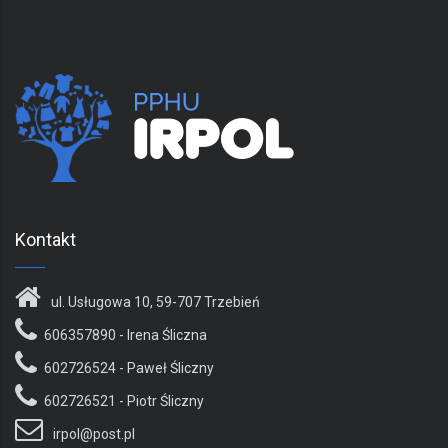
Kontakt
ul. Usługowa 10, 59-707 Trzebień
606357890
- Irena Śliczna
602726524
- Paweł Śliczny
602726521
- Piotr Śliczny
irpol@post.pl