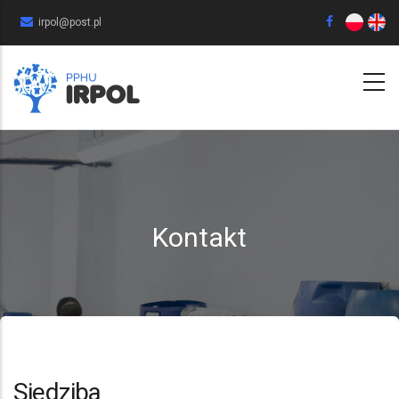
Przejdź
irpol@post.pl
do
treści
Kontakt
Siedziba