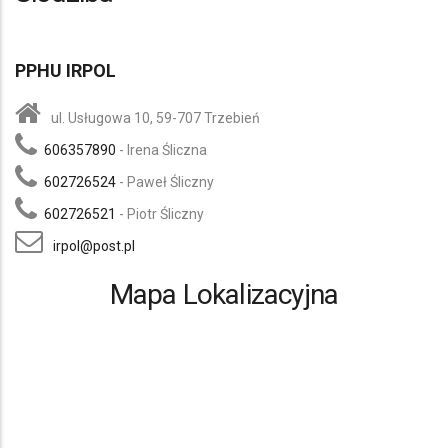
PPHU IRPOL
ul. Usługowa 10, 59-707 Trzebień
606357890
- Irena Śliczna
602726524
- Paweł Śliczny
602726521
- Piotr Śliczny
irpol@post.pl
Mapa Lokalizacyjna