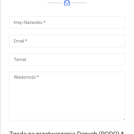
IMIĘ
I
NAZWISKO
EMAIL
TEMAT
WIADOMOŚĆ
Zgoda na przetwarzanie Danych (RODO) *